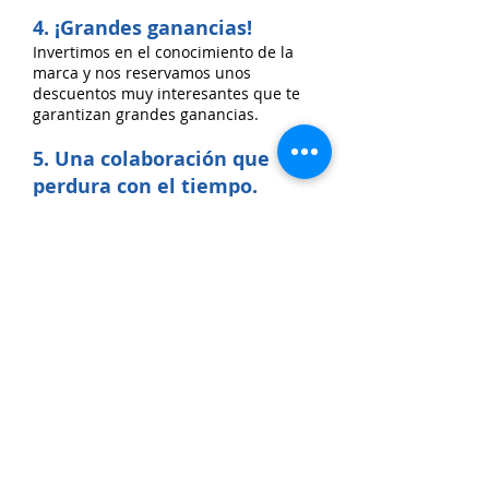
4. ¡Grandes ganancias!
Invertimos en el conocimiento de la
marca y nos reservamos unos
descuentos muy interesantes que te
garantizan grandes ganancias.
5. Una colaboración que
perdura con el tiempo.
Nuestra estrategia empresarial se
inspira en los valores de excelencia,
servicio y respeto. La
excelencia
, así
como en los productos, garantizan
una entrega puntual y sin errores de
los materiales.
El servicio
significa
evitar que usted pierda el tiempo y las
quejas.
Respeto
significa respetar los
acuerdos y poner a la persona en
primer lugar.
PROFUNDIZA LA
OPORTUNIDAD